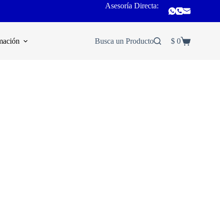
Asesoría Directa:
mación
Busca un Producto
$
0