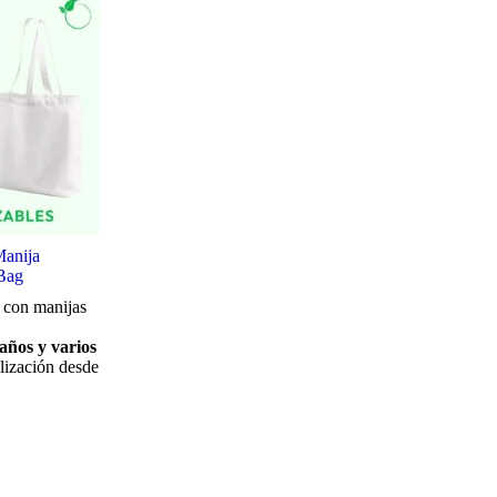
Manija
 Bag
 con manijas
años y varios
lización desde