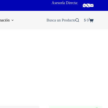
Asesoría Directa:
mación
Busca un Producto
$
0