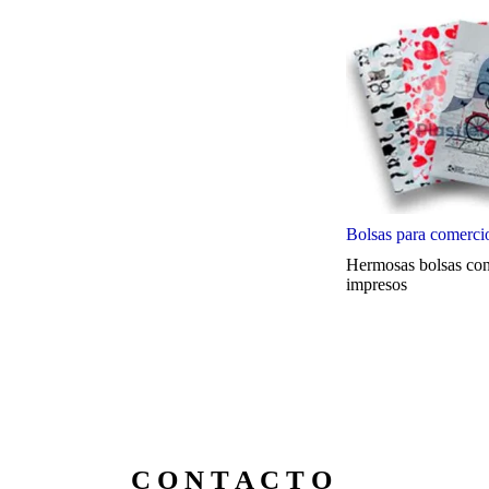
Bolsas para comerci
Hermosas bolsas con
impresos
C O N T A C T O