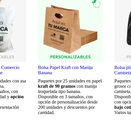
ra Comercio
Bolsa Papel Kraft con Manija
Bolsa pl
ue
Banana
Camiset
idades con asa
Paquetes por 25 unidades en papel
Paquetes
na.
kraft de 90 gramos
con manija
grosor c
maños, con
troquelada tipo banana.
camiseta
dad y
opción
Disponible en 3 tamaños, con
Disponib
opción de personalización desde
con opci
esentación
200 unidades y descuentos por
bajo cot
cantidad.
Varios t