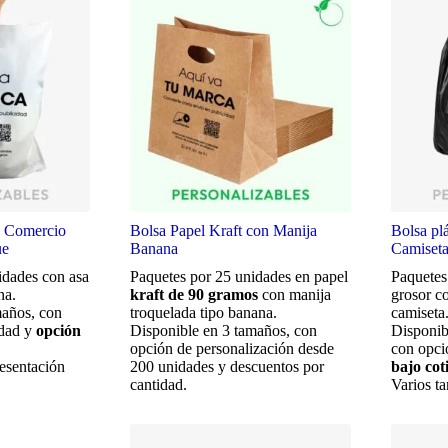
ra Comercio
Bolsa Papel Kraft con Manija
Bolsa pl
ue
Banana
Camiset
idades con asa
Paquetes por 25 unidades en papel
Paquetes
na.
kraft de 90 gramos
con manija
grosor c
maños, con
troquelada tipo banana.
camiseta
dad y
opción
Disponible en 3 tamaños, con
Disponib
opción de personalización desde
con opci
esentación
200 unidades y descuentos por
bajo cot
cantidad.
Varios t