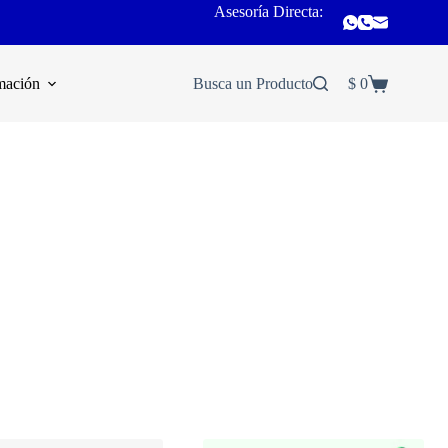
Asesoría Directa:
mación
Busca un Producto
$
0