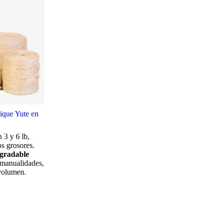
ique Yute en
 3 y 6 lb,
os grosores.
egradable
 manualidades,
volumen.