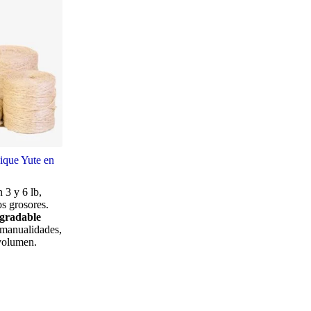
ique Yute en
 3 y 6 lb,
os grosores.
egradable
 manualidades,
volumen.