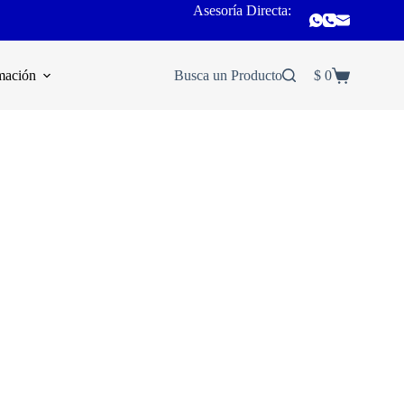
Asesoría Directa:
mación
Busca un Producto
$
0