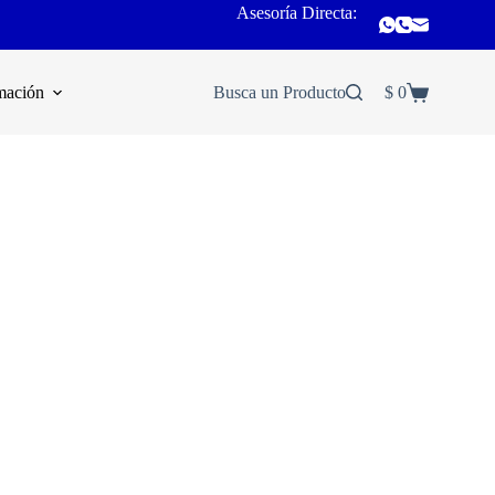
Asesoría Directa:
mación
Busca un Producto
$
0