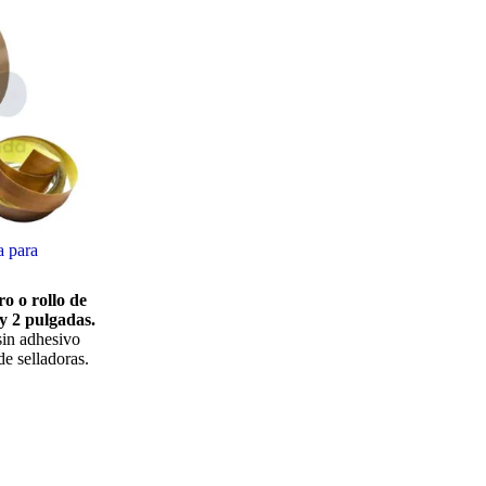
a para
o o rollo de
 y 2 pulgadas.
sin adhesivo
e selladoras.